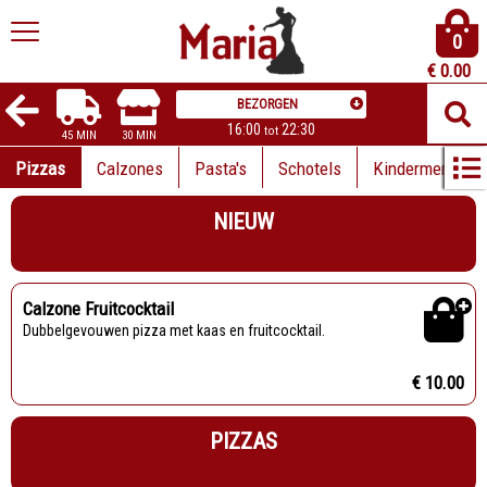
0
€
0.00
BEZORGEN
16:00
22:30
tot
45 MIN
30 MIN
Pizzas
Calzones
Pasta's
Schotels
Kindermenu
NIEUW
Calzone Fruitcocktail
Dubbelgevouwen pizza met kaas en fruitcocktail.
€ 10.00
PIZZAS